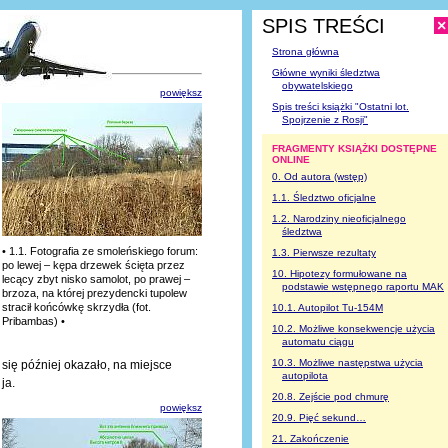
SPIS TREŚCI
×
Strona główna
Główne wyniki śledztwa
obywatelskiego
powiększ
Spis treści książki "Ostatni lot.
Spojrzenie
z Rosji
"
FRAGMENTY KSIĄŻKI DOSTĘPNE
ONLINE
0. Od autora (wstęp)
1.1. Śledztwo oficjalne
1.2. Narodziny nieoficjalnego
śledztwa
• 1.1. Fotografia ze smoleńskiego forum:
1.3. Pierwsze rezultaty
po lewej – kępa drzewek ścięta przez
10. Hipotezy formułowane na
lecący zbyt nisko samolot, po prawej –
podstawie wstępnego raportu MAK
brzoza, na której prezydencki tupolew
stracił końcówkę skrzydła (fot.
10.1. Autopilot Tu-154M
Pribambas) •
10.2. Możliwe konsekwencje użycia
automatu ciągu
10.3. Możliwe następstwa użycia
się później okazało, na miejsce
autopilota
ja.
20.8. Zejście pod chmurę
powiększ
20.9. Pięć sekund…
21. Zakończenie