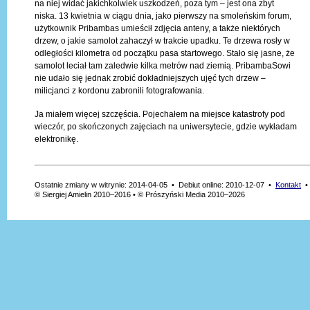
na niej widać jakichkolwiek uszkodzeń, poza tym – jest ona zbyt
niska. 13 kwietnia w ciągu dnia, jako pierwszy na smoleńskim forum,
użytkownik Pribambas umieścił zdjęcia anteny, a także niektórych
drzew, o jakie samolot zahaczył w trakcie upadku. Te drzewa rosły w
odległości kilometra od początku pasa startowego. Stało się jasne, że
samolot leciał tam zaledwie kilka metrów nad ziemią. PribambaSowi
nie udało się jednak zrobić dokładniejszych ujęć tych drzew –
milicjanci z kordonu zabronili fotografowania.
Ja miałem więcej szczęścia. Pojechałem na miejsce katastrofy pod
wieczór, po skończonych zajęciach na uniwersytecie, gdzie wykładam
elektronikę.
Ostatnie zmiany w witrynie: 2014-04-05 • Debiut online: 2010-12-07 •
Kontakt
© Siergiej Amielin 2010–2016 • © Prószyński Media 2010–2026