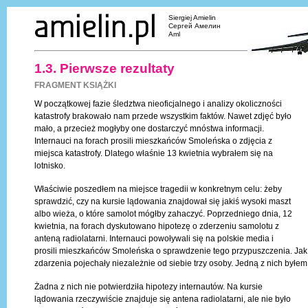
Siergiej Amielin
Сергей Амелин
Aml
1.3. Pierwsze rezultaty
FRAGMENT KSIĄŻKI
W początkowej fazie śledztwa nieoficjalnego i analizy okoliczności
katastrofy brakowało nam przede wszystkim faktów. Nawet zdjęć było
mało, a przecież mogłyby one dostarczyć mnóstwa informacji.
Internauci na forach prosili mieszkańców Smoleńska o zdjęcia z
miejsca katastrofy. Dlatego właśnie 13 kwietnia wybrałem się na
lotnisko.
Właściwie poszedłem na miejsce tragedii w konkretnym celu: żeby
sprawdzić, czy na kursie lądowania znajdował się jakiś wysoki maszt
albo wieża, o które samolot mógłby zahaczyć. Poprzedniego dnia, 12
kwietnia, na forach dyskutowano hipotezę o zderzeniu samolotu z
anteną radiolatarni. Internauci powoływali się na polskie media i
prosili mieszkańców Smoleńska o sprawdzenie tego przypuszczenia. Jak 
zdarzenia pojechały niezależnie od siebie trzy osoby. Jedną z nich byłem 
Żadna z nich nie potwierdziła hipotezy internautów. Na kursie
lądowania rzeczywiście znajduje się antena radiolatarni, ale nie było