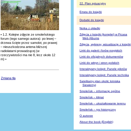
22. Plan sytuacyjny
Errata do książki
Dodatki do książki
Notka z okładki
• 1.2. Kolejne zdjęcie ze smoleńskiego
Zdjęcia z książki (komplet)
w Picasa
Web Albums
forum (tego samego autora): po lewej –
drzewa ścięte przez samolot, po prawej
Zdjęcia, wykresy, wizualizacje z książki
– nieuszkodzona antena bliższej
Linki do galerii
i forów
rosyjskich
radiolatarni prowadzącej (w
rzeczywistości ma nie 8, lecz około 12
Linki do oficjalnych dokumentów
m) •
Linki do witryn
i stron
polskich
Interaktywny kokpit: Panele pilotów
Interaktywny kokpit: Panele technika
•
Zmiana tła
Satelitarny plan okolic lotniska
Siewiernyj
Smoleńsk – informacje ogólne
Smoleńsk – klimat
Smoleńsk – ukształtowanie terenu
Smoleńsk – rys historyczny
O autorze
About the book (English)