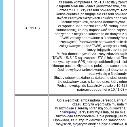
zasilania komputera UNS-1D i zostały zamro
Z raportu MAK nie wynika jednoznacznie, czy 
czasem UTC, czy czasem pokładowym. Pon
konsekwentnie posługuje się czasem pokła
dwóch czarnych skrzynkach i dwóch dodatko
technicznych lotu, możena domniemywac, 
W raporcie MAK można znaleźć istotną inform
131 do 137
tłumaczeniu), że aby dopasować dane zapis
odczytane z niego po katastrofie do danych z 
TAWS zostały poprawione o 3 sekundy "ze w
czasowych". Poprawienie sprowadziło się 
zalogowanych przez TAWS; wtedy pasowały j
korzystających z czasu p
Można domniemywać, że czasy zdarzeń zapi
TAWS i UNS-1D są czasami UTC (Universal Time
korzysta system GPS, którego odbiornik jest ist
którego pochodziły dane o położeniu samolotu o
Jeśli powyższe wnioskowanie ejst słuszne, t
zdarzyła się o 3 sekundy
Służby odpowiedzialne za działanie sieci ene
źle ustawiony czas w komputerze, który odno
Podsumowując, do katastrofy doszło o 10:41
najprawdopdobniej o 10:41:03 
Opis wędrówki ambasadora Jerzego Bahra na m
czasu, który ta wędrówka musiała mu
W rozmowie z Teresą Torańską opublikowaną 
Startujemy
, Jerzy Bahr wyjaśnia, że na mie
służbowym samochodem (a nie pobiegł, jak to 
Opowiada, że ruszyli z kierowcą do samochodu 
rosyjskich, stojących obok na płycie lotniska, 