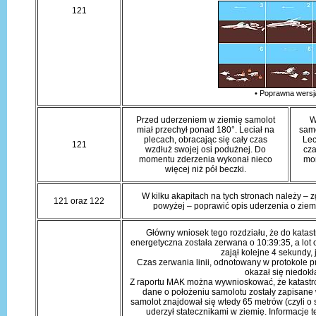
121
• Poprawna wersj
Przed uderzeniem w ziemię samolot
W
miał przechył ponad 180°. Leciał na
samo
plecach, obracając się cały czas
Lec
121
wzdłuż swojej osi podużnej. Do
cza
momentu zderzenia wykonał nieco
mom
więcej niż pół beczki.
W kilku akapitach na tych stronach należy –
121 oraz 122
powyżej – poprawić opis uderzenia o ziemi
Główny wniosek tego rozdziału, że do katastr
energetyczna została zerwana o 10:39:35, a lot
zajął kolejne 4 sekundy, 
Czas zerwania linii, odnotowany w protokole 
okazał się niedokł
Z raportu MAK można wywnioskować, że katastrof
dane o położeniu samolotu zostały zapisane
samolot znajdował się wtedy 65 metrów (czyli o 
uderzył statecznikami w ziemię. Informacje t