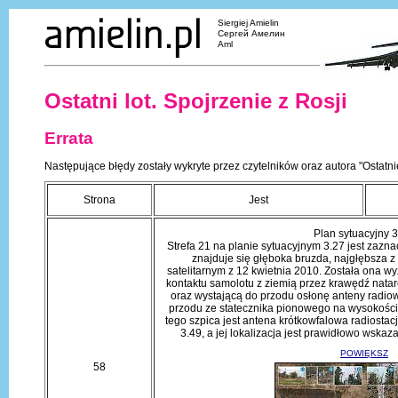
Siergiej Amielin
Сергей Амелин
Aml
Ostatni lot. Spojrzenie z Rosji
Errata
Następujące błędy zostały wykryte przez czytelników oraz autora "Ostatnie
Strona
Jest
Plan sytuacyjny 3
Strefa 21 na planie sytuacyjnym 3.27 jest zaznac
znajduje się głęboka bruzda, najgłębsza z
satelitarnym z 12 kwietnia 2010. Została ona 
kontaktu samolotu z ziemią przez krawędź nata
oraz wystającą do przodu osłonę anteny radiowe
przodu ze statecznika pionowego na wysokości
tego szpica jest antena krótkowfalowa radiostac
3.49, a jej lokalizacja jest prawidłowo wska
POWIĘKSZ
58