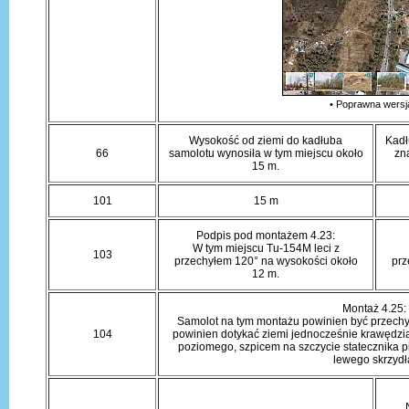
• Poprawna wersj
Wysokość od ziemi do kadłuba
Kadł
66
samolotu wynosiła w tym miejscu około
zn
15 m.
101
15 m
Podpis pod montażem 4.23:
W tym miejscu Tu-154M leci z
103
przechyłem 120° na wysokości około
prz
12 m.
Montaż 4.25:
Samolot na tym montażu powinien być przechylo
104
powinien dotykać ziemi jednocześnie krawędzią 
poziomego, szpicem na szczycie statecznika 
lewego skrzydł