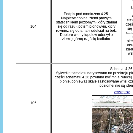
k
Podpis pod montażem 4.25:
Najpierw dotknął ziemi prawym
sta
statecznikiem poziomym (który złamał
częś
104
się od razu), potem pionowym, który
się
również się odłamał i odelciał na bok.
stat
Dopiero wtedy tupolew uderzył o
o
ziemię górną częścią kadłuba.
pie
obr
kier
ws
Schemat 4.26
Sylwetka samolotu narysowana na przekroju p
części schematu 4.26 powinna być mniej więcej 
pionie, ponieważ skale zastosowane w tej czę
poziomej nie są iden
POWIĘKSZ
105