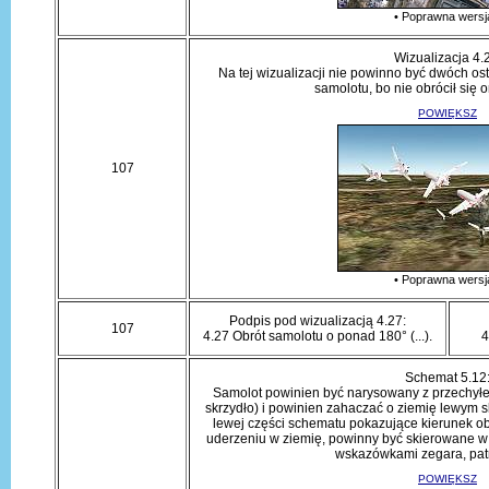
• Poprawna wersj
Wizualizacja 4.
Na tej wizualizacji nie powinno być dwóch os
samolotu, bo nie obrócił się o
POWIĘKSZ
107
• Poprawna wersj
Podpis pod wizualizacją 4.27:
107
4.27 Obrót samolotu o ponad 180° (...).
4
Schemat 5.12
Samolot powinien być narysowany z przechyłe
skrzydło) i powinien zahaczać o ziemię lewym s
lewej części schematu pokazujące kierunek ob
uderzeniu w ziemię, powinny być skierowane w
wskazówkami zegara, patr
POWIĘKSZ