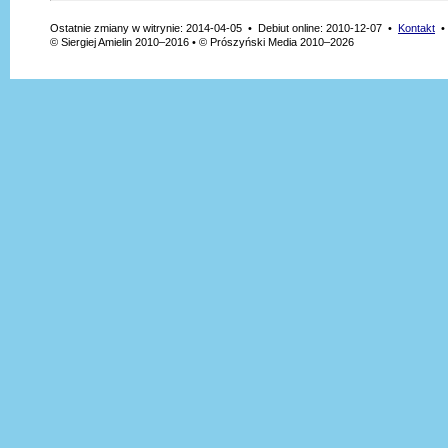
Ostatnie zmiany w witrynie: 2014-04-05 • Debiut online: 2010-12-07 •
Kontakt
© Siergiej Amielin 2010–2016 • © Prószyński Media 2010–2026