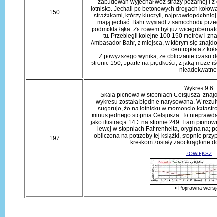
zabudowań wyjechał wóz straży pożarnej i z 
lotnisko. Jechali po betonowych drogach kołowa
150
strażakami, którzy kluczyli, najprawdopdobniej
mają jechać. Bahr wysiadł z samochodu prze
podmokła łąka. Za rowem był już wicegubernator
tu. Przebiegli kolejne 100-150 metrów i znal
Ambasador Bahr, z miejsca, w którym się znajdo
centropłata z koł
Z powyższego wynika, że obliczanie czasu do
stronie 150, oparte na prędkości, z jaką może iść
nieadekwatne
Wykres 9.6
Skala pionowa w stopniach Celsjusza, znajdu
wykresu została błędnie narysowana. W rezulta
sugeruje, że na lotnisku w momencie katastro
minus jednego stopnia Celsjusza. To nieprawda
jako ilustracja 14.3 na stronie 249. I tam pion
lewej w stopniach Fahrenheita, oryginalna; p
obliczona na potrzeby tej książki, stopnie p
197
kreskom zostały zaookrąglone do
POWIĘKSZ
• Poprawna wersj