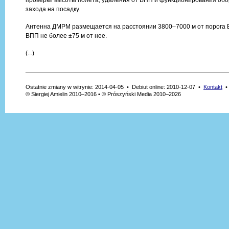
проверки высоты полета, удаления от ВПП и функционирования обо
захода на посадку.
Антенна ДМРМ размещается на расстоянии 3800–7000 м от порога 
ВПП не более ±75 м от нее.
(...)
Ostatnie zmiany w witrynie: 2014-04-05 • Debiut online: 2010-12-07 •
Kontakt
© Siergiej Amielin 2010–2016 • © Prószyński Media 2010–2026