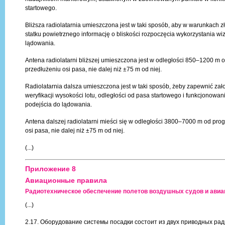
startowego.
Bliższa radiolatarnia umieszczona jest w taki sposób, aby w warunkach 
statku powietrznego informację o bliskości rozpoczęcia wykorzystania w
lądowania.
Antena radiolatarni bliższej umieszczona jest w odległości 850–1200 m 
przedłużeniu osi pasa, nie dalej niż ±75 m od niej.
Radiolatarnia dalsza umieszczona jest w taki sposób, żeby zapewnić za
weryfikacji wysokości lotu, odległości od pasa startowego i funkcjonowa
podejścia do lądowania.
Antena dalszej radiolatarni mieści się w odległości 3800–7000 m od pro
osi pasa, nie dalej niż ±75 m od niej.
(...)
Приложение 8
Авиационные правила
Радиотехническое обеспечение полетов воздушных судов и авиа
(...)
2.17. Оборудование системы посадки состоит из двух приводных ра