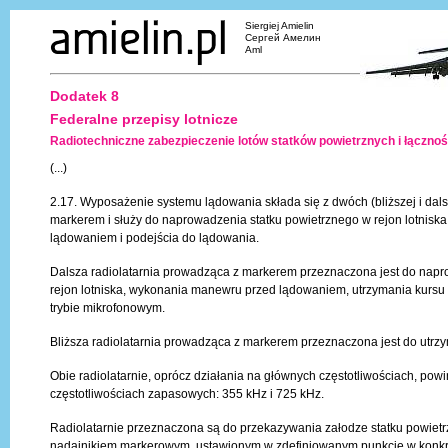
Siergiej Amielin
Сергей Амелин
Aml
Dodatek 8
Federalne przepisy lotnicze
Radiotechniczne zabezpieczenie lotów statków powietrznych i łącznoś
(...)
2.17. Wyposażenie systemu lądowania składa się z dwóch (bliższej i dals
markerem i służy do naprowadzenia statku powietrznego w rejon lotnis
lądowaniem i podejścia do lądowania.
Dalsza radiolatarnia prowadząca z markerem przeznaczona jest do napr
rejon lotniska, wykonania manewru przed lądowaniem, utrzymania kursu
trybie mikrofonowym.
Bliższa radiolatarnia prowadząca z markerem przeznaczona jest do utrz
Obie radiolatarnie, oprócz działania na głównych częstotliwościach, pow
częstotliwościach zapasowych: 355 kHz i 725 kHz.
Radiolatarnie przeznaczona są do przekazywania załodze statku powietrz
nadajnikiem markerowym, ustawionym w zdefiniowanym punkcie w konkre