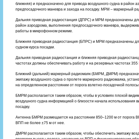
ближняя) и предназначено для привода воздушного судна в район 
предпосадочного маневра и захода на посадку. МРМ – маркерный ра
Дальняя приводная радиостанция (ДПРС) и МРМ предназначены для
район аэродрома, выполнения предпосадочного маневра, выдержива
работы в микрофонном режиме.
Ближняя приводная радиостанция (БПРС) и МРМ предназначены д
судном курса посадки.
Дальняя приводная радиостанция и ближняя приводная радиостанц
частотах должны обеспечивать работу и на резервных частотах 355 k
Ближний (дальний) маркерный радиомаяк (БМРМ, ДМРМ) предназна
экипажу воздушного судна о пролете маркерного радиомаяка, устан
на определенном расстоянии от порога взлетно-посадочной полосы
БМРМ располагается таким образом, чтобы в условиях плохой види
воздушного судна информацией о близости начала использования в
посадку.
Антенна БМРМ размещается на расстоянии 850–1200 м от порога В
ВПП не более ±75 м от нее.
ДМРМ располагается таким образом, чтобы обеспечить экипажу воз