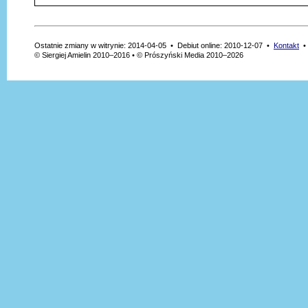
Ostatnie zmiany w witrynie: 2014-04-05 • Debiut online: 2010-12-07 •
Kontakt
© Siergiej Amielin 2010–2016 • © Prószyński Media 2010–2026